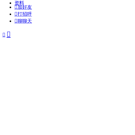
资料

加好友

打招呼

聊聊天

