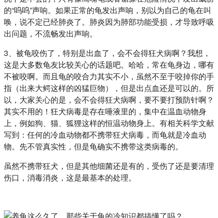
的“呜呜”声响。如果正常的龟发出声响，别以为自己的龟在叫
唤，说不定已经肺炎了。肺炎因为肺部功能受损，才导致呼吸
出问题，不流畅发出声响。
3、被龟咬伤了，特别是出血了，会不会得狂犬病啊？我想，
这是大多数龟友比较关心的话题吧。哈哈，常在龟身边，哪有
不被咬啊。而且龟的咬合力其实不小，虽然不至于咬掉你的手
指（出来大鳄这样的凶猛巨物），但是出点血还是可以的。所
以，大家关心的是，会不会得狂犬病啊，要不要打预防针啊？
其实不用的！狂犬病毒是存在唾液里的，集中在温血动物身
上，例如狗、猫、狐狸这样的恒温动物身上。有相关科学文献
写到：任何的冷血动物都不携带狂犬病毒，而龟就是冷血动
物。先不管真实性，但是龟确实不携带这类病毒的。
虽然不携带狂犬，但是其他细菌还是有的，受伤了还是要清理
伤口，消毒消炎，这是最基本的处理。