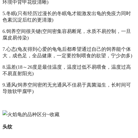
环境中背甲花纹清晰)
5.冬眠(只有经历过漫长的冬眠龟才能激发出龟的免疫力同时
色素沉淀后红的更清澈)
6.饲养空间很关键(空间密集容易断尾，水质不易控制，一旦
腐皮易传染)
7.心态(龟友得到心爱的龟龟后都希望通过自己的饲养能个体
大，成色足，全品健康，一定要控制喂食的欲望，宁少勿多)
8.温差(18～26度是最佳温度，温度过低不易喂食，温度过高
不易直射阳光)
9.通风(饲养空间密闭无光通风不佳易于真菌滋生，长时间可
导致软甲腐甲)
头纹