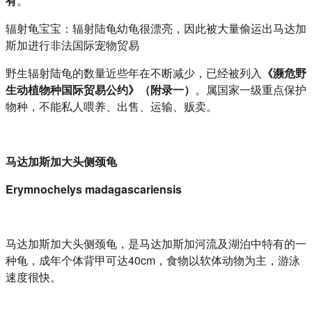
有
。
辐射龟宝宝：辐射陆龟幼龟很漂亮，因此被大量偷运出马达加
斯加进行非法国际宠物贸易
野生辐射陆龟的数量近些年在不断减少，已经被列入
《濒危野
生动植物种国际贸易公约》（附录一）
。属国家一级重点保护
物种，不能私人喂养、出售、运输、贩卖。
马达加斯加大头侧颈龟
Erymnochelys madagascariensis
马达加斯加大头侧颈龟，是马达加斯加河流及湖泊中特有的一
种龟，成年个体背甲可达40cm，食物以软体动物为主，游泳
速度很快。