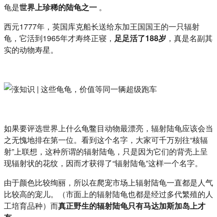
龟是
世界上珍稀的陆龟之一
。
西元1777年，英国库克船长送给东加王国国王的一只辐射
龟，它活到1965年才寿终正寝，
足足活了188岁
，真是名副其
实的动物寿星。
如果要评选世界上什么龟鳖目动物最漂亮，辐射陆龟应该会当
之无愧地排在第一位。看到这个名字，大家可千万别往“核辐
射”上联想，这种所谓的辐射陆龟，只是因为它们的背壳上呈
现辐射状的花纹，因而才获得了“辐射陆龟”这样一个名字。
由于颜色比较绚丽，所以在爬宠市场上辐射陆龟一直都是人气
比较高的宠儿。（市面上的辐射陆龟也都是经过多代繁殖的人
工培育品种）而
真正野生的辐射陆龟只有马达加斯加岛上才