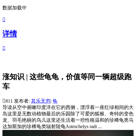
数据加载中

详情

涨知识 | 这些龟龟，价值等同一辆超级跑
车

811
发布者:
其乐无穷
|
龟
导读
从空中俯瞰印度洋在它的西侧，漂浮着一座红绿相间的大
岛这里是无数动植物最后的乐园除了可爱的狐猴、奇特的变色
龙、羽毛艳丽的鸟儿这里还生活着一些性格温和的珍稀龟类马
达加斯加的珍稀龟类辐射陆龟Astrochelys radi ...