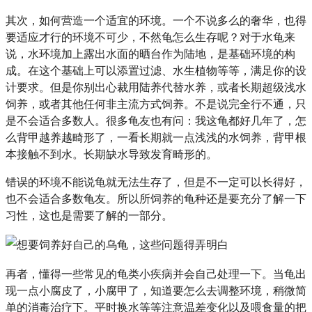
其次，如何营造一个适宜的环境。一个不说多么的奢华，也得
要适应才行的环境不可少，不然龟怎么生存呢？对于水龟来
说，水环境加上露出水面的晒台作为陆地，是基础环境的构
成。在这个基础上可以添置过滤、水生植物等等，满足你的设
计要求。但是你别出心裁用陆养代替水养，或者长期超级浅水
饲养，或者其他任何非主流方式饲养。不是说完全行不通，只
是不会适合多数人。很多龟友也有问：我这龟都好几年了，怎
么背甲越养越畸形了，一看长期就一点浅浅的水饲养，背甲根
本接触不到水。长期缺水导致发育畸形的。
错误的环境不能说龟就无法生存了，但是不一定可以长得好，
也不会适合多数龟友。所以所饲养的龟种还是要充分了解一下
习性，这也是需要了解的一部分。
再者，懂得一些常见的龟类小疾病并会自己处理一下。当龟出
现一点小腐皮了，小腐甲了，知道要怎么去调整环境，稍微简
单的消毒治疗下。平时换水等等注意温差变化以及喂食量的把