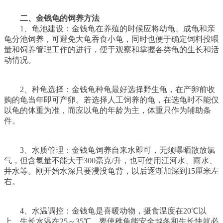
二、金钱龟的饲养方法
1、龟池建设：金钱龟在养殖的时候应将幼龟、成龟和亲
龟分池饲养，可避免大龟吞食小龟，同时也便于确定饲料投喂
量和饲养管理工作的进行，便于观察和掌握各类龟的生长和活
动情况。
2、种龟选择：金钱龟种龟最好选择野生龟，在产卵前收
购的龟当年即可产卵。若选择人工饲养的龟，在选龟时不能仅
以龟的体重为准，而应以龟的年龄为主，体重只作为辅助条
件。
3、水质管理：金钱龟饲养自来水即可，无须曝晒散放氯
气，但含氯量不能大于300毫克/升，也可使用江河水、雨水、
井水等。刚开始水深只要浸没龟背，以后逐渐加深到15厘米左
右。
4、水温调控：金钱龟是喜暖动物，摄食温度在20℃以
上，生长水温在25～35℃，要使稚龟能安全越冬和生长快就必