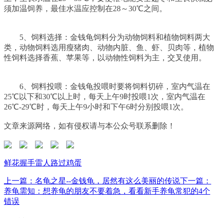
须加温饲养，最佳水温应控制在28～30℃之间。
5、饲料选择：金钱龟饲料分为动物饲料和植物饲料两大
类，动物饲料选用瘦猪肉、动物内脏、鱼、虾、贝肉等，植物
性饲料选择香蕉、苹果等，以动物性饲料为主，交叉使用。
6、饲料投喂：金钱龟投喂时要将饲料切碎，室内气温在
25℃以下和30℃以上时，每天上午9时投喂1次，室内气温在
26℃-29℃时，每天上午9小时和下午6时分别投喂1次。
文章来源网络，如有侵权请与本公众号联系删除！
鲜花
握手
雷人
路过
鸡蛋
上一篇：名龟之星--金钱龟，居然有这么美丽的传说
下一篇：
养龟需知：想养龟的朋友不要着急，看看新手养龟常犯的4个
错误