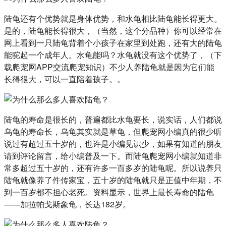
陆龟还有个优势就是身体优势，和水龟相比陆龟能长得更大。
是的，陆龟能长得很大，（当然，这个分品种）你可以经常在
网上看到一只陆龟背着个小孩子在家里到处跑，还有大的陆龟
能驼起一个成年人。水龟能吗？水龟就没有这个优势了，（下
载爬宠网APP交流爬宠知识）不少人养陆龟就是因为它们能
长得很大，可以一直陪着孩子。。
陆龟的寿命是很长的，普遍都比水龟要长，说实话，人们都说
乌龟的寿命长，乌龟其实就是草龟，但爬宠网小编真的很少听
说过有超过五十岁的，也许是小编见识少，如果有知道的朋友
请到评论留言，给小编普及一下。而陆龟爬宠网小编就知道非
常多超过五十岁的，还有许多一百多岁的陆龟呢。所以说养只
陆龟就像养了件传家宝，五十岁的陆龟就只是正值中年期，不
到一百岁都不担心老死。资料显示，世界上最长寿命的陆龟
——加拉帕戈斯象龟，长达182岁。