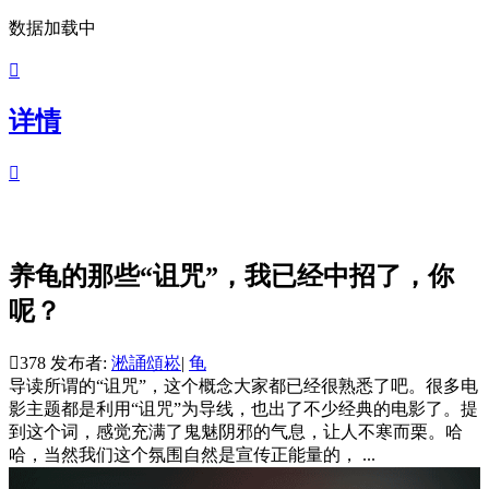
数据加载中

详情

养龟的那些“诅咒”，我已经中招了，你
呢？

378
发布者:
淞誦頌崧
|
龟
导读
所谓的“诅咒”，这个概念大家都已经很熟悉了吧。很多电
影主题都是利用“诅咒”为导线，也出了不少经典的电影了。提
到这个词，感觉充满了鬼魅阴邪的气息，让人不寒而栗。哈
哈，当然我们这个氛围自然是宣传正能量的， ...