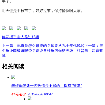
手了。
明天也是中秋节了，好好过节，保持愉快啊大家。
鲜花
握手
雷人
路过
鸡蛋
上一篇：龟市是怎么形成的？这要从九十年代说起
下一篇：养
个龟还能被请喝茶？说说各种龟的保护等级！科普向，建议收
藏
相关阅读
养好龟仅凭一腔热情是不够的，得有“智谋”
2019-8-28 09:47
打开APP