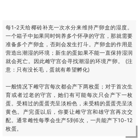
每1-2天给椰砖补充一次水分来维持产卵盒的湿度。
一个箱子中如果同时饲养多个怀孕的守宫，那就需要
准备多个产卵盒，否则会发生打斗。产卵盒的作用是
营造出潮湿的环境；新生的蛋如果不能一直保持湿润
就会死亡。因此雌守宫会寻找潮湿的环境产卵。 (注
意：只有没长毛，蛋就有希望孵化)
一般情况下雌守宫每次都会产下两枚蛋；对于首次生
育或者过老的守宫，她们有可能每次只会产下一枚
蛋。受精过的蛋蛋壳呈淡粉色，未受精的蛋蛋壳呈淡
黄色。产完蛋以后，你要让雌守宫和雄守宫再次交
配。通常雌性每季会生产5到6次，一共能产下10-12
枚蛋。