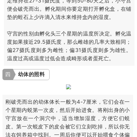
定维持在27-31摄氏度，等到50-80天之后，小守宫
便会破壳而出。孵化期间你要定期打开孵化盒，在铺
垫的蛭石上少许滴入清水来维持盒内的湿度。
守宫的性别由孵化头三个星期的温度所决定。孵化温
度如果接近29.5摄氏度，那么雌雄的几率大致相同；
偏27摄氏度则多为雌性；偏31摄氏度则多为雄性。
温度过高或温度过低会造成畸形或者蛋死亡。
四
幼体的照料
刚破壳而出的幼体体长一般为4-7厘米，它们会在一
个星期内蜕第一次皮，然后开始进食。将刚出身的小
守宫放在一个洞穴中，适当增加湿度，方便它们蜕
皮。第一次蜕皮下的皮会被它们立刻吃掉，所以你无
法在饲养箱中找到。一周后你便可以开始喂食个体偏