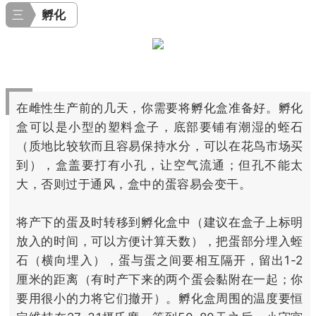
三
孵化
在雌性生产前的几天，你需要将孵化盒准备好。孵化
盒可以是小型的塑料盒子，底部要铺有潮湿的蛭石
（质地比较软而且容易保持水分，可以在花鸟市场买
到），盒盖要打有小孔，让空气流通；但孔不能太
大，否则过于通风，盒中的蛋容易会变干。
将产下的蛋及时转移到孵化盒中（建议在盒子上标明
放入的时间，可以方便计算天数），把蛋部分埋入蛭
石（横向埋入），蛋与蛋之间要相互隔开，留出1-2
厘米的距离（有时产下来的两个蛋会黏附在一起；你
要用很小的力将它们撤开）。孵化盒周围的温度要恒