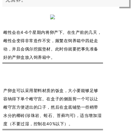
雌性会在4-6个星期内将卵产下。在生产前的几天，
雌性会变得非常造作不安，频繁在饲养箱中四处走
动，并且会偶尔挖掘垫材。此时你就要把事先准备
好的产卵盒放入饲养箱中。
产卵盒可以采用塑料材质的饭盒，大小要能够足够
容纳得下单个雌守宫。在盒子的侧面剪一个可以让
雌守宫方便进出的口子，然后在盒底铺垫一些稍带
水分的椰砖(珍珠岩、蛭石、苔藓均可)，适当增加湿
度（不要过湿，控制在40%以下）。