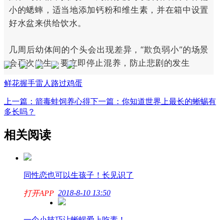
小的蟋蟀，适当地添加钙粉和维生素，并在箱中设置
好水盆来供给饮水。
几周后幼体间的个头会出现差异，“欺负弱小”的场景
会再次发生，要立即停止混养，防止悲剧的发生
鲜花
握手
雷人
路过
鸡蛋
上一篇：箭毒蛙饲养心得
下一篇：你知道世界上最长的蜥蜴有
多长吗？
相关阅读
同性恋也可以生孩子！长见识了
2018-8-10 13:50
打开APP
一个小技巧让蜥蜴爱上吃素！