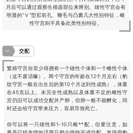
月后可以通过观察生殖器部位来辨别。雄性守宫会有
明显的“Ｖ”型肛前孔、鞭毛与凸囊几大性别特征，雌
性守宫则不具备此类性别特征。
一
交配
繁殖守宫你至少得拥有一个雄性个体和一个雌性个体
（这不废话嘛）。两个守宫的年龄在12个月左右（豹
纹守宫一般在出生后的第10个月达到性成熟），体重
在45克以上。未完全性成熟以及体重不足的雌性守
宫仍旧可以成功交配并产卵，但卵一般不能孵化，同
时还会给守宫带来压力，容易导致死亡。
你可以将一只雄性和1-10只雌**配，但要注意，如
果是已经发情的话两只都会很快完成交配，发现母豹