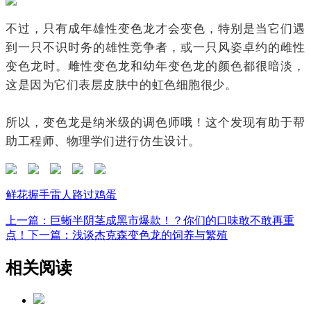
不过，只有成年雄性变色龙才会变色，特别是当它们遇
到一只不识时务的雄性竞争者，或一只风姿卓约的雌性
变色龙时。雌性变色龙和幼年变色龙的颜色都很暗淡，
这是因为它们表层皮肤中的虹色细胞很少。
所以，变色龙是纳米级的调色师哦！这个发现有助于帮
助工程师、物理学们进行仿生设计。
鲜花
握手
雷人
路过
鸡蛋
上一篇：巨蜥半阴茎成黑市爆款！？你们的口味敢不敢再重
点！
下一篇：浅谈杰克森变色龙的饲养与繁殖
相关阅读