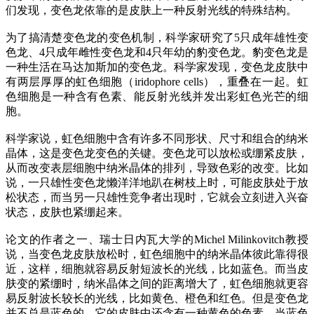
们发现，变色龙依靠的是皮肤上一种反射光线的特殊结构。
为了搞清楚变色龙的变色机制，科学家研究了5只成年雄性变
色龙、4只成年雌性变色龙和4只年幼的豹变色龙。豹变色龙是
一种生活在马达加斯加的变色龙。科学家发现，变色龙皮肤中
有两层厚厚的虹色细胞（iridophore cells），重叠在一起。虹
色细胞是一种含有色素、能反射光线并发出彩虹色光芒的细
胞。
科学家说，虹色细胞中含有许多不同形状、尺寸和组合的纳米
晶体，这是变色龙变色的关键。变色龙可以放松或绷紧皮肤，
从而改变表层细胞中纳米晶体的排列，导致色彩的改变。比如
说，一只雄性变色龙懒洋洋地趴在树枝上时，可能皮肤处于放
松状态，而当另一只雄性竞争者出现时，它就会立刻进入兴奋
状态，皮肤也紧绷起来。
论文的作者之一、瑞士日内瓦大学的Michel Milinkovitch教授
说，当变色龙皮肤放松时，虹色细胞中的纳米晶体彼此靠得很
近，这样，细胞就容易反射短波长的光线，比如蓝色。而当皮
肤变的紧绷时，纳米晶体之间的距离增大了，虹色细胞就更容
易反射波长较长的光线，比如黄色、橙色和红色。但是变色龙
并不总是蓝色的。它的皮肤中还含有一种黄色的色素，当蓝色