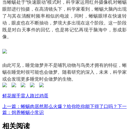
当蜥蜴处于“快速眼动”模式时，科学家运用红外摄像机对蜥蜴
眼部进行拍摄，在高清镜头下，科学家看到，蜥蜴大脑内出现
了与其在清醒时频率相似的电波，同时，蜥蜴眼球在快速转
动，眼皮也在不断抽动，梦境大多出现在这个阶段。这一阶段
既是对白天事件的回忆，也是将记忆再现于脑海中，形成影
像。
由此可见，睡觉做梦并不是哺乳动物与鸟类才拥有的特征，蜥
蜴在睡觉时很可能也会做梦。随着研究的深入，未来，科学家
或会发现更多睡觉时会做梦的生物。
鲜花
握手
雷人
路过
鸡蛋
上一篇：蜥蜴肉居然那么火爆？给你吃你能下得了口吗？
下一
篇：饲养蜥蜴小常识
相关阅读