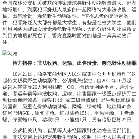
全国森林公安机关破获的涉案蟒蛇类野生动物数量最大、涉案
地域最广、到案犯罪嫌疑人最多的一起网络特大非法收购、运
输、出售珍贵、濒危野生动物案件。“值得思考的是这起案
件，犯罪嫌疑人大部分都是大学生，有些是在校大学生，他们
利用网络大肆贩卖珍贵濒危野生动物，大部分野生动物被贩卖
到目的地后都死亡了，警方查案时面对的都是一具具动物尸
体。”
检方指控：非法收购、运输、出售珍贵、濒危野生动物罪
10月21日，商洛市商州区人民法院集中公开开庭审理了这
起特大贩卖野生动物案件。公诉机关指控，自2012年10月起，
被告人崔某等20人利用贴吧、QQ、微信等网络平台，通过快
递、客运车辆等非法收购、运输、出售国家一级重点保护野生
动物缅甸蟒98条、蜂猴1只;国家二级重点保护野生动物或核准
为国家二级重点保护动物球蟒、网蟒、绿树蟒、地毯蟒45条，
红尾巴蚺6条，缅甸陆龟、红眼陆龟15只，平原巨蜥、王者蜥
蜴、绿鬣蜥15只，猕猴5只，小熊猫1只，另有暗影巨蜥25只。
公诉机关认为，崔某等人未经国家野生动物主管部门批
准，非法交易上述爬宠类野生动物，依照《中华人民共和国刑