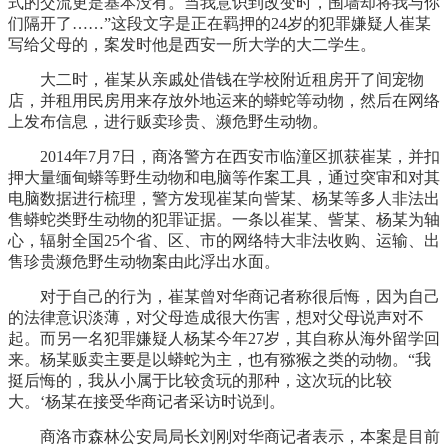
式的交流更是基本没有。当我意识到改变时，围墙却将我与你
们隔开了……”这段文字是正在羁押的24岁的犯罪嫌疑人崔某
写给父母的，案发时他是西安一所大学的大二学生。
大二时，崔某从亲戚处借钱在学校附近租房开了间宠物
店，并租用民房用来存放外地运来的蟒蛇等动物，然后在网络
上发布信息，进行贩卖珍贵、濒危野生动物。
2014年7月7日，商洛警方在西安市临潼区抓获崔某，并扣
押大量缅甸蟒等野生动物和电脑等作案工具，通过突审和对其
电脑数据进行梳理，警方发现崔某向訾某、杨某等多人非法出
售蟒蛇类野生动物的犯罪证据。一条以崔某、訾某、杨某为轴
心，辐射全国25个省、区、市的网络特大非法收购、运输、出
售珍贵濒危野生动物案由此浮出水面。
对于自己的行为，崔某曾对华商记者称很后悔，因为自己
的法律意识淡薄，对父母造成很大伤害，想对父母说声对不
起。而另一名犯罪嫌疑人杨某今年27岁，其自称从海外留学回
来。杨某贩卖主要是以蟒蛇为主，也有猕猴之类的动物。“我
挺后悔的，我从小属于比较贪玩的那种，这次玩的比较
大。‘杨某在接受华商记者采访时说到。
商洛市森林公安局局长刘刚对华商记者表示，本案是目前