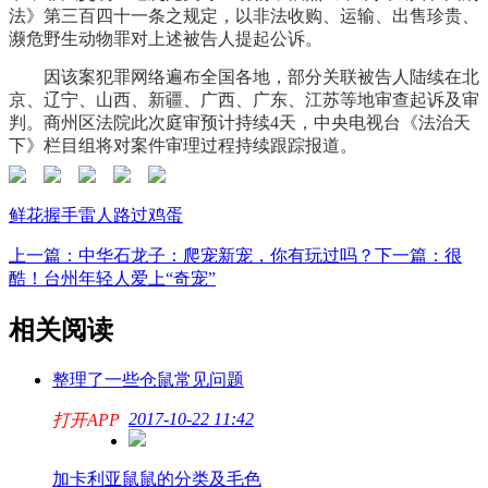
法》第三百四十一条之规定，以非法收购、运输、出售珍贵、
濒危野生动物罪对上述被告人提起公诉。
因该案犯罪网络遍布全国各地，部分关联被告人陆续在北
京、辽宁、山西、新疆、广西、广东、江苏等地审查起诉及审
判。商州区法院此次庭审预计持续4天，中央电视台《法治天
下》栏目组将对案件审理过程持续跟踪报道。
鲜花
握手
雷人
路过
鸡蛋
上一篇：中华石龙子：爬宠新宠，你有玩过吗？
下一篇：很
酷！台州年轻人爱上“奇宠”
相关阅读
整理了一些仓鼠常见问题
2017-10-22 11:42
打开APP
加卡利亚鼠鼠的分类及毛色