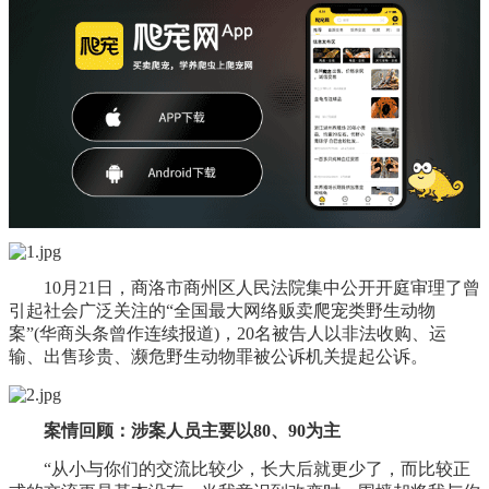
10月21日，商洛市商州区人民法院集中公开开庭审理了曾
引起社会广泛关注的“全国最大网络贩卖爬宠类野生动物
案”(华商头条曾作连续报道)，20名被告人以非法收购、运
输、出售珍贵、濒危野生动物罪被公诉机关提起公诉。
案情回顾：涉案人员主要以80、90为主
“从小与你们的交流比较少，长大后就更少了，而比较正