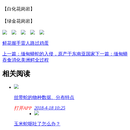
【白化花岗岩】
【绿金花岗岩】
鲜花
握手
雷人
路过
鸡蛋
上一篇：缅甸蟒蛇的入侵，原产于东南亚国家
下一篇：缅甸蟒
吞食消化美洲鳄全过程
相关阅读
丝带蛇的物种数据、分布特点
2018-4-18 10:25
打开APP
玉米蛇呕吐了怎么办？