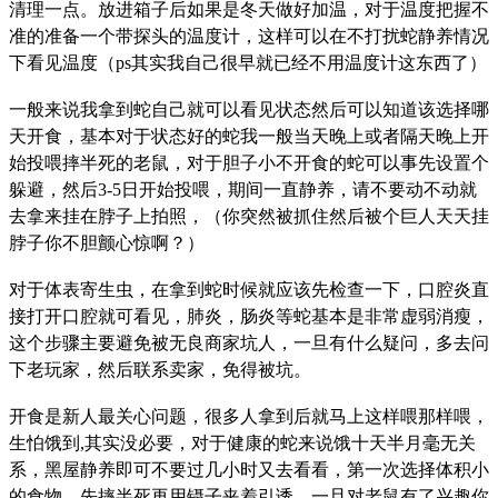
清理一点。放进箱子后如果是冬天做好加温，对于温度把握不
准的准备一个带探头的温度计，这样可以在不打扰蛇静养情况
下看见温度（ps其实我自己很早就已经不用温度计这东西了）
一般来说我拿到蛇自己就可以看见状态然后可以知道该选择哪
天开食，基本对于状态好的蛇我一般当天晚上或者隔天晚上开
始投喂摔半死的老鼠，对于胆子小不开食的蛇可以事先设置个
躲避，然后3-5日开始投喂，期间一直静养，请不要动不动就
去拿来挂在脖子上拍照，（你突然被抓住然后被个巨人天天挂
脖子你不胆颤心惊啊？）
对于体表寄生虫，在拿到蛇时候就应该先检查一下，口腔炎直
接打开口腔就可看见，肺炎，肠炎等蛇基本是非常虚弱消瘦，
这个步骤主要避免被无良商家坑人，一旦有什么疑问，多去问
下老玩家，然后联系卖家，免得被坑。
开食是新人最关心问题，很多人拿到后就马上这样喂那样喂，
生怕饿到,其实没必要，对于健康的蛇来说饿十天半月毫无关
系，黑屋静养即可不要过几小时又去看看，第一次选择体积小
的食物，先摔半死再用镊子夹着引诱，一旦对老鼠有了兴趣你