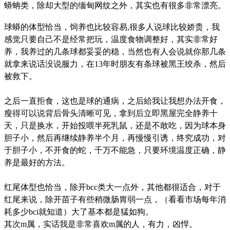
蟒蚺类，除却大型的缅甸网纹之外，其实也有很多非常漂亮。
球蟒的体型恰当，饲养也比较容易,很多人说球比较娇贵，我
感觉只要自己不是经常把玩，温度食物调整好，其实非常好
养，我养过的几条球都妥妥的稳，当然也有人会说就你那几条
就拿来说话没说服力，在13年时朋友有条球被黑王绞杀，然后
被救下。
之后一直拒食，这也是球的通病，之后給我让我想办法开食，
瘦得可以说背后骨头清晰可见，拿到后立即黑屋完全静养十
天，只是换水，开始投喂半死乳鼠，还是不敢吃，因为球本身
胆子小，然后再继续静养半个月，再慢慢引诱，终究成功，对
于胆子小，不开食的蛇，千万不能急，只要环境温度正确，静
养是最好的方法。
红尾体型也恰当，除开bcc类大一点外，其他都很适合，对于
红尾来说，除开苗子有些稍微肠胃弱一点，（看看市场每年消
耗多少bci就知道）大了基本都是猛如狗。
其次m属，实话我是非常喜欢m属的人，有力，凶悍。