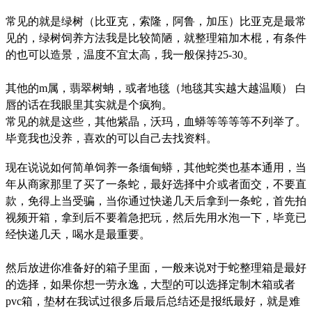
常见的就是绿树（比亚克，索隆，阿鲁，加压）比亚克是最常
见的，绿树饲养方法我是比较简陋，就整理箱加木棍，有条件
的也可以造景，温度不宜太高，我一般保持25-30。
其他的m属，翡翠树蚺，或者地毯（地毯其实越大越温顺） 白
唇的话在我眼里其实就是个疯狗。
常见的就是这些，其他紫晶，沃玛，血蟒等等等等不列举了。
毕竟我也没养，喜欢的可以自己去找资料。
现在说说如何简单饲养一条缅甸蟒，其他蛇类也基本通用，当
年从商家那里了买了一条蛇，最好选择中介或者面交，不要直
款，免得上当受骗，当你通过快递几天后拿到一条蛇，首先拍
视频开箱，拿到后不要着急把玩，然后先用水泡一下，毕竟已
经快递几天，喝水是最重要。
然后放进你准备好的箱子里面，一般来说对于蛇整理箱是最好
的选择，如果你想一劳永逸，大型的可以选择定制木箱或者
pvc箱，垫材在我试过很多后最后总结还是报纸最好，就是难