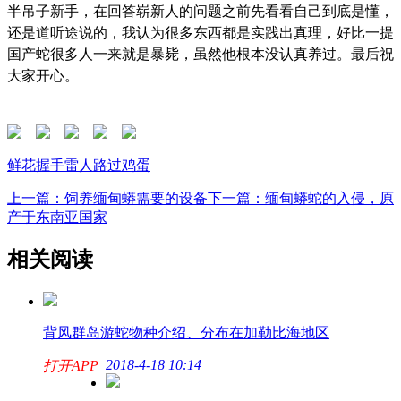
半吊子新手，在回答崭新人的问题之前先看看自己到底是懂，
还是道听途说的，我认为很多东西都是实践出真理，好比一提
国产蛇很多人一来就是暴毙，虽然他根本没认真养过。最后祝
大家开心。
鲜花
握手
雷人
路过
鸡蛋
上一篇：饲养缅甸蟒需要的设备
下一篇：缅甸蟒蛇的入侵，原
产于东南亚国家
相关阅读
背风群岛游蛇物种介绍、分布在加勒比海地区
2018-4-18 10:14
打开APP