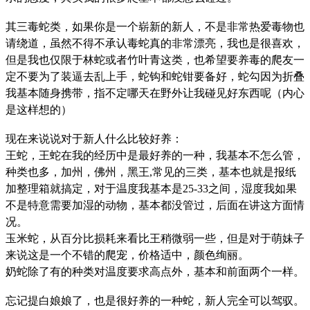
其三毒蛇类，如果你是一个崭新的新人，不是非常热爱毒物也
请绕道，虽然不得不承认毒蛇真的非常漂亮，我也是很喜欢，
但是我也仅限于林蛇或者竹叶青这类，也希望要养毒的爬友一
定不要为了装逼去乱上手，蛇钩和蛇钳要备好，蛇勾因为折叠
我基本随身携带，指不定哪天在野外让我碰见好东西呢（内心
是这样想的）
现在来说说对于新人什么比较好养：
王蛇，王蛇在我的经历中是最好养的一种，我基本不怎么管，
种类也多，加州，佛州，黑王,常见的三类，基本也就是报纸
加整理箱就搞定，对于温度我基本是25-33之间，湿度我如果
不是特意需要加湿的动物，基本都没管过，后面在讲这方面情
况。
玉米蛇，从百分比损耗来看比王稍微弱一些，但是对于萌妹子
来说这是一个不错的爬宠，价格适中，颜色绚丽。
奶蛇除了有的种类对温度要求高点外，基本和前面两个一样。
忘记提白娘娘了，也是很好养的一种蛇，新人完全可以驾驭。