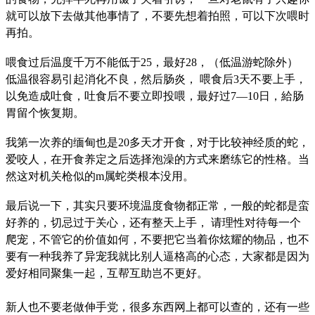
就可以放下去做其他事情了，不要先想着拍照，可以下次喂时
再拍。
喂食过后温度千万不能低于25，最好28，（低温游蛇除外）
低温很容易引起消化不良，然后肠炎， 喂食后3天不要上手，
以免造成吐食，吐食后不要立即投喂，最好过7―10日，給肠
胃留个恢复期。
我第一次养的缅甸也是20多天才开食，对于比较神经质的蛇，
爱咬人，在开食养定之后选择泡澡的方式来磨练它的性格。当
然这对机关枪似的m属蛇类根本没用。
最后说一下，其实只要环境温度食物都正常，一般的蛇都是蛮
好养的，切忌过于关心，还有整天上手， 请理性对待每一个
爬宠，不管它的价值如何，不要把它当着你炫耀的物品，也不
要有一种我养了异宠我就比别人逼格高的心态，大家都是因为
爱好相同聚集一起，互帮互助岂不更好。
新人也不要老做伸手党，很多东西网上都可以查的，还有一些