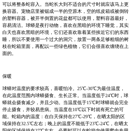
可以将整条蛇容入。当蛇长大到不适合的尺寸时就应该马上更
换容器。宠物店里被锯成一半的空原木，空的纸皮箱或被倒转
的塑料容器，被开半倒置的花盆都可以使用，塑料容器最好，
容易清洁。球蟒是夜行动物，喜欢在黑暗的环境下睡觉，其实
白天也喜欢黑暗的环境，它们还喜欢靠着某些挨近它们的东西
睡，所以不要使用一个过大的洞穴，放置一两条足够粗细的树
枝在蛇箱里面，再配以一些绿色植物，它们会很喜欢缠绕在上
面的。
保暖
球蟒对温度的要求较高，喜暖怕冷。25℃-30℃为最佳温度，
在此温度范围内球蟒摄食、生长正常。当温度低于24℃时，球
蟒就会摄食减少，并且少动。当温度低于15℃时球蟒就会完全
停止摄食，并较易患病。当温度在10℃以下时就有死亡的可
能。蛇箱内的温度：在白天保持在27℃-29℃，在晒太阳的区
域保持在32.5℃左右；晚上的温度不能低于23℃-24℃，在晒太
阳的区域保持在27℃左右。必要时可以在蛇箱内使用爬虫专用