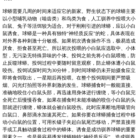
球蟒需要几周的时间来适应它的新家。野生状态下的球蟒主要
以小型哺乳动物（啮齿类）和鸟类为食，人工驯养中投喂大小
白鼠、兔子等活饵较为适合。对于刚刚引进的球蟒，应以小白
鼠诱食。球蟒是一种具有独特“神经质反应”的蛇，具体表现在
对外界各种刺激十分敏感。如果初次诱食操作不当，极易造成
厌食、拒食甚至死亡。所以初次投喂的小白鼠应选取中、小体
型，无污染无特殊异味的个体。投饲之前先将小白鼠喂饱，防
止反噬球蟒。投饲过程中要随时留意观察，防止蟒体遭小白鼠
咬伤。投饲试探时间为30分钟，到时间球蟒仍未开始摄食应立
即将食饵取出，一星期后再投喂。在整个投饲期间要严禁吸
烟、闪光灯拍照等外界刺激的发生。球蟒捕食时一般能直接、
准确地咬住小白鼠头部，再迅速用身体进行缠绕，等小白鼠完
全死亡后慢慢吞食。如果在捕食时未能准确的咬住小白鼠的头
部就进行缠绕，蟒体就会被白鼠咬伤。此时应果断地用吸管向
白鼠口、鼻部滴水加速其死亡。如果你要在球蟒捕食过程中移
动小白鼠的位置，可用长镊子夹起白鼠尾巴移动，严禁直接用
手或工具触动摄食过程中的蟒体。诱食是成功驯养球蟒的重要
因素之一，也是最容易诱发球蟒独特“神经质反应”，造成驯养