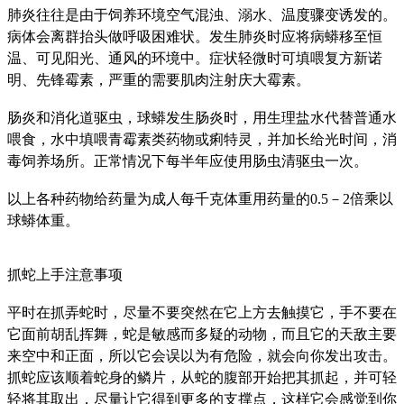
肺炎往往是由于饲养环境空气混浊、溺水、温度骤变诱发的。
病体会离群抬头做呼吸困难状。发生肺炎时应将病蟒移至恒
温、可见阳光、通风的环境中。症状轻微时可填喂复方新诺
明、先锋霉素，严重的需要肌肉注射庆大霉素。
肠炎和消化道驱虫，球蟒发生肠炎时，用生理盐水代替普通水
喂食，水中填喂青霉素类药物或痢特灵，并加长给光时间，消
毒饲养场所。正常情况下每半年应使用肠虫清驱虫一次。
以上各种药物给药量为成人每千克体重用药量的0.5－2倍乘以
球蟒体重。
抓蛇上手注意事项
平时在抓弄蛇时，尽量不要突然在它上方去触摸它，手不要在
它面前胡乱挥舞，蛇是敏感而多疑的动物，而且它的天敌主要
来空中和正面，所以它会误以为有危险，就会向你发出攻击。
抓蛇应该顺着蛇身的鳞片，从蛇的腹部开始把其抓起，并可轻
轻将其取出，尽量让它得到更多的支撑点，这样它会感觉到你