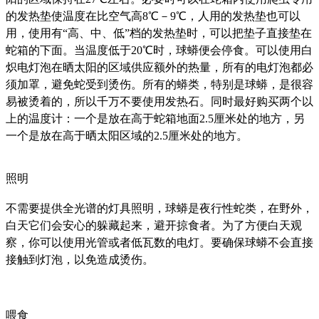
的发热垫使温度在比空气高8℃－9℃，人用的发热垫也可以
用，使用有“高、中、低”档的发热垫时，可以把垫子直接垫在
蛇箱的下面。当温度低于20℃时，球蟒便会停食。可以使用白
炽电灯泡在晒太阳的区域供应额外的热量，所有的电灯泡都必
须加罩，避免蛇受到烫伤。所有的蟒类，特别是球蟒，是很容
易被烫着的，所以千万不要使用发热石。同时最好购买两个以
上的温度计：一个是放在高于蛇箱地面2.5厘米处的地方，另
一个是放在高于晒太阳区域的2.5厘米处的地方。
照明
不需要提供全光谱的灯具照明，球蟒是夜行性蛇类，在野外，
白天它们会安心的躲藏起来，避开掠食者。为了方便白天观
察，你可以使用光管或者低瓦数的电灯。要确保球蟒不会直接
接触到灯泡，以免造成烫伤。
喂食