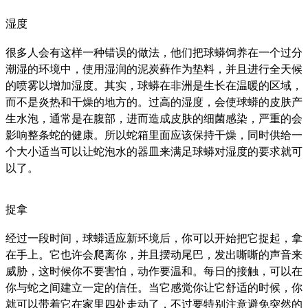
湿度
很多人会有这样一种错误的做法，他们把球蟒饲养在一个过分
潮湿的环境中，使用湿润的泥炭藓作为垫料，并且进行全天候
的喷雾以增加湿度。其实，球蟒在非洲是生长在温暖的区域，
而不是炎热和干燥的地方的。过高的湿度，会使球蟒的皮肤产
生水泡，通常是在腹部，进而造成皮肤的细菌感染，严重的会
影响整条蛇的健康。所以蛇箱里面应该保持干燥，同时供给一
个大小适当可以让蛇泡水的器皿来满足球蟒对湿度的要求就可
以了。
捉拿
经过一段时间，球蟒适应新环境后，你可以开始把它捉起，拿
在手上。它也许会爬离你，并且摆动尾巴，发出嘶嘶的声音来
威胁，这时候你不要害怕，动作要温和。每日的接触，可以在
你与蛇之间建立一定的信任。当它感觉你让它舒适的时候，你
就可以带着它在家里四处走动了，不过要特别注意避免突然的