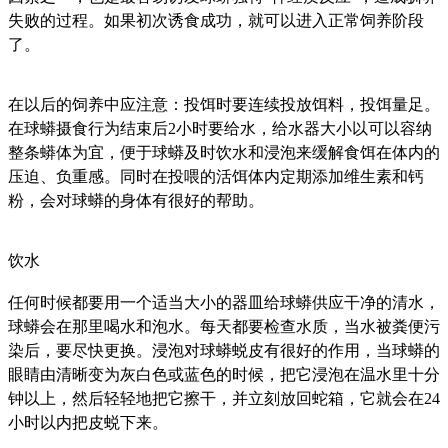
失败的过程。如果初次诱食成功，就可以进入正常饲养阶段
了。
在以后的饲养中应注意：投饵时要连续投放饵料，投饵量足。
在球蟒摄食行为结束后2小时要给水，给水器大小以可以容纳
整条蟒体为宜，便于球蟒及时饮水和浸泡来缓解食饵在体内的
压迫、负重感。同时在投喂的活饵体内定期添加维生素和钙
粉，会对球蟒的身体有很好的帮助。
饮水
任何时候都要用一个适当大小的器皿给球蟒供应干净的清水，
球蟒会在那里喝水和泡水。每天都要检查水质，当水被粪便污
染后，要尽快更换。浸泡对球蟒蜕皮有很好的作用，当球蟒的
眼睛由清晰变为灰白色或蓝色的时候，把它浸泡在温水里十分
钟以上，然后轻轻地把它擦干，并立刻放回蛇箱，它就会在24
小时以内把皮蜕下来。