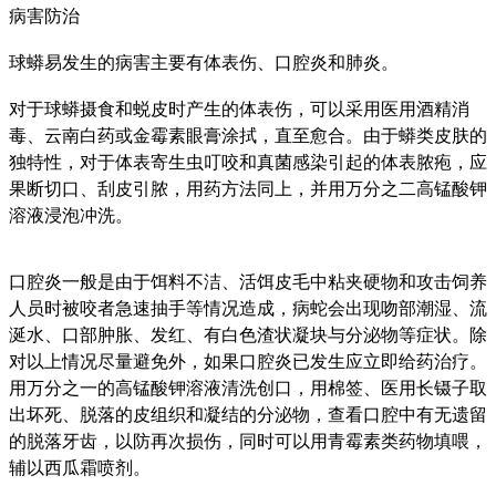
病害防治
球蟒易发生的病害主要有体表伤、口腔炎和肺炎。
对于球蟒摄食和蜕皮时产生的体表伤，可以采用医用酒精消
毒、云南白药或金霉素眼膏涂拭，直至愈合。由于蟒类皮肤的
独特性，对于体表寄生虫叮咬和真菌感染引起的体表脓疱，应
果断切口、刮皮引脓，用药方法同上，并用万分之二高锰酸钾
溶液浸泡冲洗。
口腔炎一般是由于饵料不洁、活饵皮毛中粘夹硬物和攻击饲养
人员时被咬者急速抽手等情况造成，病蛇会出现吻部潮湿、流
涎水、口部肿胀、发红、有白色渣状凝块与分泌物等症状。除
对以上情况尽量避免外，如果口腔炎已发生应立即给药治疗。
用万分之一的高锰酸钾溶液清洗创口，用棉签、医用长镊子取
出坏死、脱落的皮组织和凝结的分泌物，查看口腔中有无遗留
的脱落牙齿，以防再次损伤，同时可以用青霉素类药物填喂，
辅以西瓜霜喷剂。