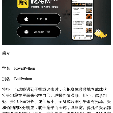
简介
学名：RoyalPython
别名：BallPython
特征：当球蟒遇到干扰或袭击时，会把身体紧紧地卷成球状，
将头部藏在里面来保护自己。球蟒性情温顺、胆小，体形粗
短、头部小而细长、尾部短小、全身鳞片细小平滑有光泽。头
和颈部的区分明显，吻部扁平而圆钝，具唇窝。鼻孔至头后部