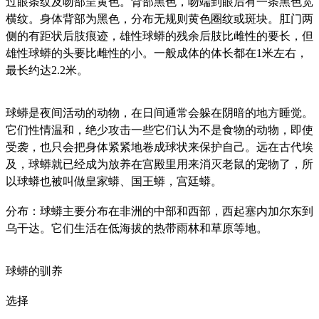
过眼条纹及吻部呈黄色。背部黑色，吻端到眼后有一条黑色宽
横纹。身体背部为黑色，分布无规则黄色圈纹或斑块。肛门两
侧的有距状后肢痕迹，雄性球蟒的残余后肢比雌性的要长，但
雄性球蟒的头要比雌性的小。一般成体的体长都在1米左右，
最长约达2.2米。
球蟒是夜间活动的动物，在日间通常会躲在阴暗的地方睡觉。
它们性情温和，绝少攻击一些它们认为不是食物的动物，即使
受袭，也只会把身体紧紧地卷成球状来保护自己。远在古代埃
及，球蟒就已经成为放养在宫殿里用来消灭老鼠的宠物了，所
以球蟒也被叫做皇家蟒、国王蟒，宫廷蟒。
分布：球蟒主要分布在非洲的中部和西部，西起塞内加尔东到
乌干达。它们生活在低海拔的热带雨林和草原等地。
球蟒的驯养
选择