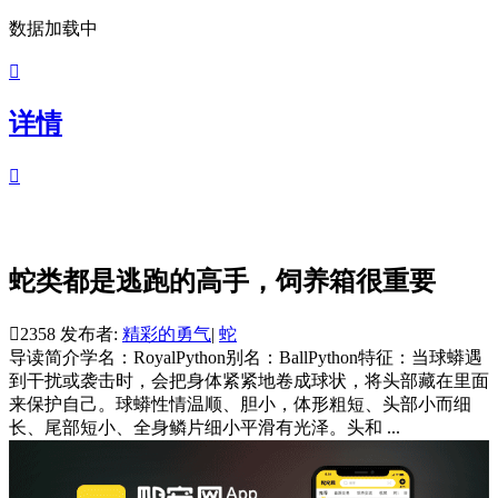
数据加载中

详情

蛇类都是逃跑的高手，饲养箱很重要

2358
发布者:
精彩的勇气
|
蛇
导读
简介学名：RoyalPython别名：BallPython特征：当球蟒遇
到干扰或袭击时，会把身体紧紧地卷成球状，将头部藏在里面
来保护自己。球蟒性情温顺、胆小，体形粗短、头部小而细
长、尾部短小、全身鳞片细小平滑有光泽。头和 ...