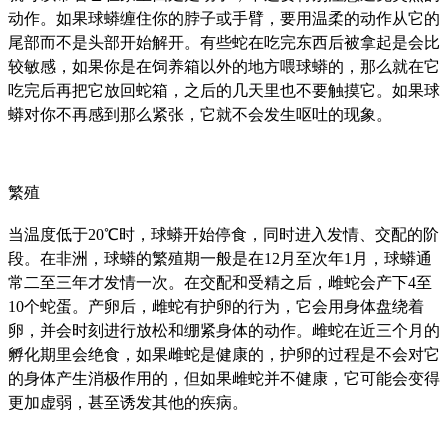
动作。如果球蟒缠住你的脖子或手臂，要用温柔的动作从它的
尾部而不是头部开始解开。有些蛇在吃完东西后被拿起是会比
较敏感，如果你是在饲养箱以外的地方喂球蟒的，那么就在它
吃完后再把它放回蛇箱，之后的几天里也不要触摸它。如果球
蟒对你不再感到那么紧张，它就不会发生呕吐的现象。
繁殖
当温度低于20℃时，球蟒开始停食，同时进入发情、交配的阶
段。在非洲，球蟒的繁殖期一般是在12月至次年1月，球蟒通
常二至三年才发情一次。在交配和受精之后，雌蛇会产下4至
10个蛇蛋。产卵后，雌蛇有护卵的行为，它会用身体盘绕着
卵，并会时刻进行放松和绷紧身体的动作。雌蛇在近三个月的
孵化期里会绝食，如果雌蛇是健康的，护卵的过程是不会对它
的身体产生消极作用的，但如果雌蛇并不健康，它可能会变得
更加虚弱，甚至诱发其他的疾病。