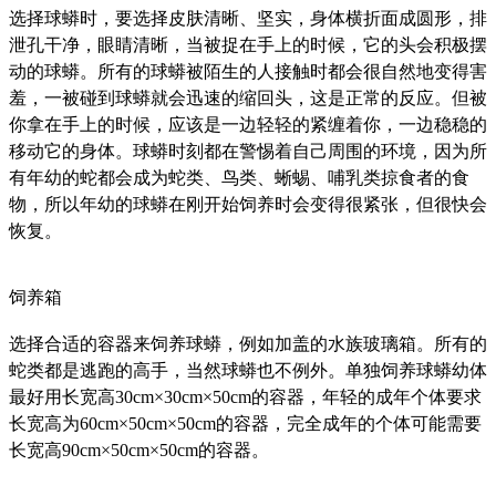
选择球蟒时，要选择皮肤清晰、坚实，身体横折面成圆形，排
泄孔干净，眼睛清晰，当被捉在手上的时候，它的头会积极摆
动的球蟒。所有的球蟒被陌生的人接触时都会很自然地变得害
羞，一被碰到球蟒就会迅速的缩回头，这是正常的反应。但被
你拿在手上的时候，应该是一边轻轻的紧缠着你，一边稳稳的
移动它的身体。球蟒时刻都在警惕着自己周围的环境，因为所
有年幼的蛇都会成为蛇类、鸟类、蜥蜴、哺乳类掠食者的食
物，所以年幼的球蟒在刚开始饲养时会变得很紧张，但很快会
恢复。
饲养箱
选择合适的容器来饲养球蟒，例如加盖的水族玻璃箱。所有的
蛇类都是逃跑的高手，当然球蟒也不例外。单独饲养球蟒幼体
最好用长宽高30cm×30cm×50cm的容器，年轻的成年个体要求
长宽高为60cm×50cm×50cm的容器，完全成年的个体可能需要
长宽高90cm×50cm×50cm的容器。