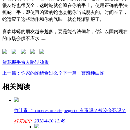
很友好也很安全，这时蛇就会缠在你的手上。使用正确的手法
抓蛇上手，即使再凶猛的蛇也会把你当成朋友的。时间长了，
蛇适应了这些动作和你的气味，就会逐渐驯服了。
喜欢球蟒的朋友越来越多，要是能合法饲养，估计以国内现在
的市场会供不应求......
鲜花
握手
雷人
路过
鸡蛋
上一篇：你家的蛇绝食过么？
下一篇：繁殖纯白蛇
相关阅读
竹叶青（Trimeresurus stejnegeri）有毒吗？被咬会死吗？
2018-4-10 11:49
打开APP