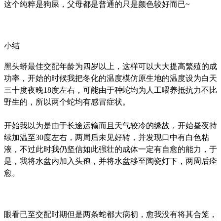
这个纯粹是狗屎，父母都是普通的只是颜色较好而已~
小结
黑头蟒最佳交配年龄为四岁以上，这样可以大大提高繁殖的成
功率，开始的时候我把冬化的温度模仿原生地的温度设为白天
三十度夜晚18度左右，可能由于种蛇均为人工喂养抵抗力不比
野生的，所以两个蛇均有感冒症状。
开始我以为是由于长途运输而且天气较冷的缘故，开始昼夜持
续加温至30度左右，两周后未见好转，并发现口中有白色粘
液，不过此时我仍坚信如此强壮的成体一定有自愈的能力，于
是，我将水盆内加入头孢，并将水盆移至陶瓷灯下，两周后痊
愈。
眼看已至交配时期但是两条蛇都大病初，愈我没有将其合笼，