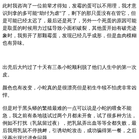
此时我咨询了一位前辈才得知，发霉的蛋可以不用理，我才意
识到拿的多可能“助纣为虐”了，剩下的那只蛋没有在管它，但
是可能已经太迟了，最后还是死了，另外一个死蛋的原因可能
是取蛋的时候用力过猛导致小面积破裂，其他蛋开始有破壳迹
象时，我剪开了那颗霉蛋，发现已经几乎成形，但是血肉模糊
也有异味。
出壳后大约过了十天有三条小蛇顺利脱了他们人生中的第一次
皮。
颜色也有改变，小蛇真的是很漂亮但是初生牛犊不怕虎非常凶
悍。
但是对于黑头蟒的繁殖最难的一点可以说是小蛇的喂食不能
急，我之前有条地毯试过两个月都未开食，试了很多种方法，
例如不打扰（乳鼠留过夜），把乳鼠弄出血等等全都失败，最
后我用乳鼠不停挑衅，引诱幼蛇攻击，成功骗得第一餐，之后
没再出现过进食问题。