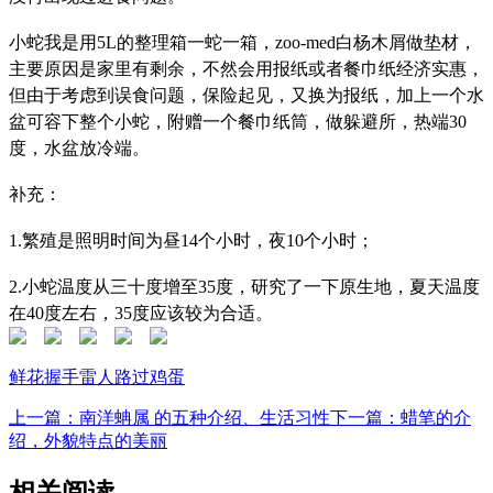
小蛇我是用5L的整理箱一蛇一箱，zoo-med白杨木屑做垫材，
主要原因是家里有剩余，不然会用报纸或者餐巾纸经济实惠，
但由于考虑到误食问题，保险起见，又换为报纸，加上一个水
盆可容下整个小蛇，附赠一个餐巾纸筒，做躲避所，热端30
度，水盆放冷端。
补充：
1.繁殖是照明时间为昼14个小时，夜10个小时；
2.小蛇温度从三十度增至35度，研究了一下原生地，夏天温度
在40度左右，35度应该较为合适。
鲜花
握手
雷人
路过
鸡蛋
上一篇：南洋蚺属 的五种介绍、生活习性
下一篇：蜡笔的介
绍，外貌特点的美丽