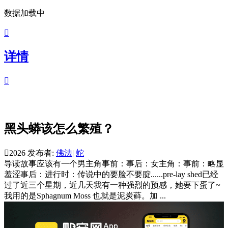
数据加载中

详情

黑头蟒该怎么繁殖？

2026
发布者:
佛法
|
蛇
导读
故事应该有一个男主角事前：事后：女主角：事前：略显
羞涩事后：进行时：传说中的要脸不要腚......pre-lay shed已经
过了近三个星期，近几天我有一种强烈的预感，她要下蛋了~
我用的是Sphagnum Moss 也就是泥炭藓。加 ...