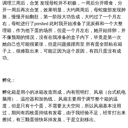
调理三周后，合笼 发现母蛇并不积极，一周后分开喂食，分
开一周后再次合笼，效果明显，大约两周后，母蛇腹部发现肿
胀，慢慢开始翻肚，第一阶段大功告成，大约过了一个月左
右，母蛇进行了preshed 此时我开始准备了泥炭藓和一个大整
理箱，作为他下蛋的场所，但是一个月左右，她开始排卵，并
不像预期的情况，没有在我准备的盒子内下，毕竟是第一次
她自己也可能很紧张，但是问题接踵而至 所有蛋全部粘在箱
子上，很难取出来，可能正因为这个原因，有四只蛋没有成
功。
孵化：
孵化箱是用小的冰箱改造而成，内有照明灯、风扇（台式机电
脑用）、温控器和加热线， 风扇主要用于调节整个箱的温
度，但是只有十个蛋，不需要太大空间，所以风扇基本没用
过，期间有四枚蛋持续有发霉，由于我经验不足，经常打出来
擦拭，有三颗蛋很快坏掉发臭，于是立刻移出。