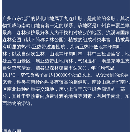
广州市东北部的从化山地属于九连山脉，是南岭的余脉，其动
物组成与南岭山地有着一定的联系。该地区是广州森林覆盖率
最高、森林保护最好和人为干拢相对较少的地区。流溪河国家
森林公园（以下简称森林公园）植被的组成种类丰富，植被具
有明显的热带-亚热带过渡性质，为南亚热带低地常绿阔叶
林；以及自然次生林、山地常绿阔叶林。其中三桠塘幽谷，地
处五指山景区，属亚热带山地雨林，气候温和，雨量充沛生态
自然空气清新。幽谷里森林覆盖率达98%，年平均气温
19.1°C，空气负离子高达100000个/cm3以上。从记录到的蛇类
来看，种类与南岭的种类有较高的相似度。南岭山脉是华南地
区南北物种的重要交流地，历史上位于东亚绿色廊道的一部
分，其处于亚热带向热带过渡的地带等因素，有利于南北、东
西动物的渗透。
调查范围