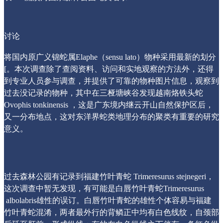
讨论
将国内原广义锦蛇属Elaphe（sensu lato）物种采用最新的划分
[。本次调查除了查阅资料、访问和实地观察的方法外，还得
到专业人员参与调查，并提供了可靠的物种图片信息，观察到
过去没记录的物种，其中在三桠塘峡谷发现越南烙铁头蛇
Ovophis tonkinensis ，这是广东境内继云开山自然保护区后，
又一分布地点，这对东洋界蛇类地理分布的聚类有重要的研究
意义。
过去森林公园有记录到福建竹叶青蛇 Trimeresurus stejnegeri，
这次调查中暂无发现，有可能是白唇竹叶青蛇Trimeresurus
albolabris雄性的误订。白唇竹叶青蛇的雄性个体容易与福建
竹叶青蛇混淆，两者最外行的背鳞正中均有白色线纹，自颈部