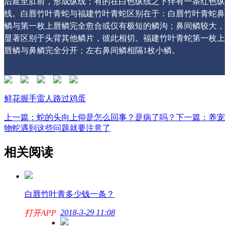
后延至肛前，形成纵线；有的在白色纵线之下伴有一条红色纵
线。白唇竹叶青蛇与福建竹叶青蛇区别在于：白唇竹叶青蛇鼻
鳞与第一枚上唇鳞完全愈合或仅有极短的鳞沟；鼻间鳞较大，
显著区别于头背其他鳞片，彼此相切。福建竹叶青蛇第一枚上
唇鳞与鼻鳞完全分开；左右鼻间鳞相隔1枚小鳞。
鲜花
握手
雷人
路过
鸡蛋
上一篇：蛇的头向上仰是怎么回事？是病了吗？
下一篇：养宠
物蛇遇到这些问题就要注意了
相关阅读
白唇竹叶青多少钱一条？
2018-3-29 11:08
打开APP