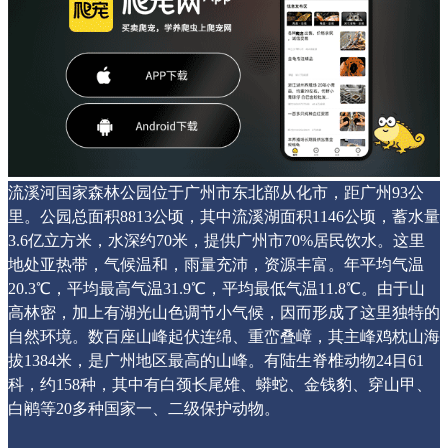
流溪河国家森林公园位于广州市东北部从化市，距广州93公
里。公园总面积8813公顷，其中流溪湖面积1146公顷，蓄水量
3.6亿立方米，水深约70米，提供广州市70%居民饮水。这里
地处亚热带，气候温和，雨量充沛，资源丰富。年平均气温
20.3℃，平均最高气温31.9℃，平均最低气温11.8℃。由于山
高林密，加上有湖光山色调节小气候，因而形成了这里独特的
自然环境。数百座山峰起伏连绵、重峦叠嶂，其主峰鸡枕山海
拔1384米，是广州地区最高的山峰。有陆生脊椎动物24目61
科，约158种，其中有白颈长尾雉、蟒蛇、金钱豹、穿山甲、
白鹇等20多种国家一、二级保护动物。