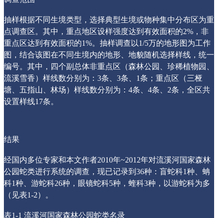
抽样根据不同生境类型，选择典型生境或物种集中分布区为重
点调查区。其中，重点地区设样强度达到有效面积的2%，非
重点区达到有效面积的1%。抽样调查以1/5万的地形图为工作
图，结合该图在不同生境内的地形、地貌随机选择样线，统一
编号。其中，四个副总体非重点区（森林公园、珍稀植物园、
流溪雪香）样线数分别为：3条、3条、1条；重点区（三桠
塘、五指山、林场）样线数分别为：4条、4条、2条，全区共
设置样线17条。
结果
经国内多位专家和本文作者2010年~2012年对流溪河国家森林
公园蛇类进行系统的调查，现已记录到36种：盲蛇科1种、蚺
科1种、游蛇科26种，眼镜蛇科5种，蝰科3种，以游蛇科为多
（见表1-2）。
表1-1 流溪河国家森林公园蛇类名录