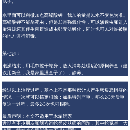
虱子。
水里面可以稍微加点高锰酸钾，我加的量是以水不变色为准。
高锰酸钾不能杀死虫，但是却是强氧化性，可以渗透虫卵进入
蛋液破坏其伴生菌群造成虫卵无法孵化，同时也可以对蛇被咬
的地方进行消毒。
第七步：
泡澡结束，用毛巾擦干蛇身，放入消毒处理后的原饲养盒（建
议用新盒，我是家里没盒子了），静养。
经过以上治疗过程，基本上不是那种都让人产生密集恐惧症的
情况，一次就可以搞定根除；如果特别严重，那么2-3天后重
复这一过程，最多2-3次也可根除。
最后声明：本文不适用于木箱玩家
近期有不少朋友和我咨询蛇类皮肤病的问题，其中蛇虱是一大