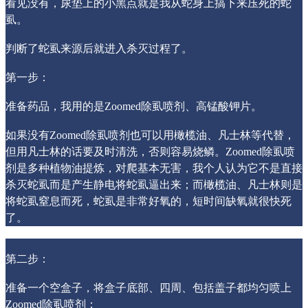
看见没有，尿垫上的小黑点就是我从蛇身上搞下来压死的蛇
虱。
判断了蛇虱来源后就进入杀灭过程了。
第一步：
准备药品，我用的是Zoomed除虱喷剂、高锰酸钾片。
如果没有Zoomed除虱喷剂也可以用橄榄油、凡士林等代替，
但用凡士林的话要及时清洗，否则容易烧鳞。Zoomed除虱喷
剂是多种植物油提炼，对爬基本无害，我个人认为它不是直接
杀灭蛇虱而是产生静电将蛇虱逼出来；而橄榄油、凡士林则是
将蛇虱窒息而死，蛇虱是非常好氧的，短时间缺氧就很快死
了。
第二步：
准备一个空盒子，将盒子底部、四周、包括盖子都均匀喷上
Zoomed除虱喷剂：