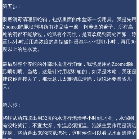
第五步：
彻底消毒清理原蛇箱，包括里面的水盆等一切用具。我是先用
Zoomed除虱喷剂将所有物品喷一遍，饲养盒的盖子、所有高
处的洞都不能放过，蛇虱有个习惯，是喜欢爬到高处产卵，静
置1-2小时后用高浓度的高锰酸钾浸泡半小时到1小时，再用90
度以上的热水烫。
最后对整个养蛇的外部环境进行消毒，我也是用的Zoomed除
虱喷剂喷。当然，这是针对用塑料箱的，如果是木箱，我还是
建议你直接丢了，那玩意儿太难彻底清除，据说还要暴晒几
天。
第六步：
将蛇从药箱取出用32度的水进行泡澡半小时到1小时，水深刚
淹没蛇就行，不宜太深，水温必须恒温。泡澡主要作用是清洁
蛇身，将药逼出来的蛇虱淹死，这时候你可以看见水面漂浮的