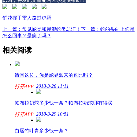
诱因，特发此文望能为大家提供帮助！
鲜花
握手
雷人
路过
鸡蛋
上一篇：常见蛇类和易混蛇类总汇！
下一篇：蛇的头向上仰是
怎么回事？是病了吗？
相关阅读
请问这位，你是蛇界派来的逗比吗？
2018-3-28 11:11
打开APP
帕布拉奶蛇多少钱一条？帕布拉奶蛇哪有得买
2018-3-29 10:51
打开APP
白唇竹叶青多少钱一条？