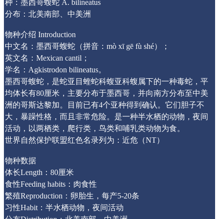
种：墨西哥蝮蛇 A. bilineatus
分布：北美南部、中美洲
物种介绍 Introduction
中文名：墨西哥蝮蛇（拼音：mò xī gē fù shé）；
英文名：Mexican cantil；
学名：Agkistrodon bilineatus。
墨西哥蝮蛇，是蛇亚目蝰蛇科蝮亚科蝮属下的一种毒蛇，平
均体长有80厘米，主要分布于墨西哥，并向南方分布至中美
洲的哥斯达黎加。目前已有4个亚种得到确认。它们胆子不
大，暴躁性格，而且非常危险。是一种半水栖的动物，夜间
活动，以两栖类，爬行类，鸟类和哺乳类动物为食。
世界自然保护联盟红色名录列为：近危（NT）
物种数据
体长Length：80厘米
食性Feeding habits：肉食性
繁殖Reproduction：卵胎生，每产5-20条
习性Habit：半水栖动物，夜间活动