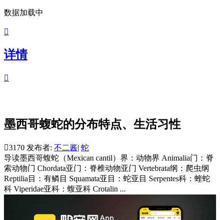
数据加载中

详情

墨西哥蝮蛇的分布特点、生活习性

3170
发布者:
不二酱
|
蛇
导读
墨西哥蝮蛇（Mexican cantil）界：动物界 Animalia门：脊
索动物门 Chordata亚门：脊椎动物亚门 Vertebrata纲：爬虫纲
Reptilia目：有鳞目 Squamata亚目：蛇亚目 Serpentes科：蝰蛇
科 Viperidae亚科：蝮亚科 Crotalin ...