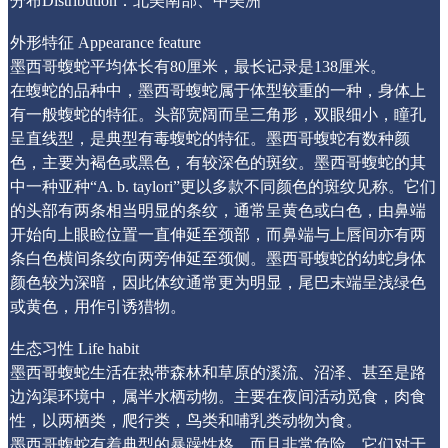
分布Distribution：北美南部、中美洲
外形特征 Appearance feature
墨西哥蝮蛇平均体长有80厘米，最长记录是138厘米。
在蝮蛇的品种中，墨西哥蝮蛇属于体型较重的一种，身体上
有一般蝮蛇的特征。头部宽阔而呈三角形，双眼细小，瞳孔
呈直线型，是典型有毒蝮蛇的特征。墨西哥蝮蛇有数种颜
色，主要为褐色或黑色，有较深色的斑纹。墨西哥蝮蛇的其
中一种亚种“A. b. taylori”更以多款不同颜色的斑纹见称。它们
的头部有两条相当明显的条纹，通常呈黄色或白色，由鼻端
开始向上眼睑位置一直伸延至颈部，而鼻端与上唇间亦有两
条白色横间条纹向两旁伸延至颈侧。墨西哥蝮蛇的幼蛇身体
颜色较为深暗，因此体纹通常更为明显，尾巴末端呈浅绿色
或黄色，用作引诱猎物。
生态习性 Life habit
墨西哥蝮蛇生活在热带森林和草原的溪流、沼泽、甚至是路
边沟渠环境中，属半水栖动物。主要在夜间活动觅食，肉食
性，以两栖类，爬行类，鸟类和哺乳类动物为食。
墨西哥蝮蛇有着典型的暴躁性格，而且非常危险。它们对于