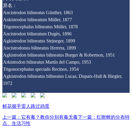
异名：
Ancistrodon bilineatus Günther, 1863
Ankistrodon bilineatum Müller, 1877
Trigonocephalus bilineatus Müller, 1878
Ancistrodon bilineatum Dugès, 1896
Agkistrodon bilineatus Stejneger, 1899
Ancistrodonus bilineatus Herrera, 1899
Agkistrodon bilineatus bilineatus Burger & Robertson, 1951
Arkistrodon bilineatus Martín del Campo, 1953
Trigonocephalus specialis Recinos, 1954
Agkistrodon bilineatus bilineatus Lucas, Dupaix-Hall & Biegler,
1972
鲜花
握手
雷人
路过
鸡蛋
上一篇：它有毒？教你分别有毒无毒
下一篇：红咝蝰的分布特
点、生活习性