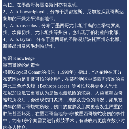
马拉。在墨西哥莫雷洛斯州亦有发现。
2、A. b. howardgloydi，分布于洪都拉斯、尼加拉瓜及哥斯达
黎加的干燥太平洋低地带。
3、A. b. russeolus，分布于墨西哥尤卡坦半岛的金塔纳罗奥
州、坎佩切州、尤卡坦州等州份，也出现于伯利兹的北部。
4、A. b. taylori，分布于墨西哥的圣路易斯波托西州东北部、
新莱昂州及塔毛利帕斯州。
知识 Knowledge
墨西哥蝮蛇的毒性：
根据Gloyd及Conant的报告（1990年）指出，“这品种在其分
布范围内是非常可怕的物种”，在某些地区中墨西哥蝮蛇的名
声比三色矛头蝮（Bothrops asper）等可怕蛇类更令人恐惧，
在尼加拉瓜它更被认为是当地最危险的蛇类。人类被墨西哥
蝮蛇所咬后，会出现伤口炙痛、肿胀及变色的情况，如果被
成年的墨西哥蝮蛇所咬，伤口的皮肤及肌肉更会发生严重的
肿胀甚至坏死，在墨西哥当地每6宗被墨西哥蝮蛇咬伤的事件
中，约有1宗个案需要进行截肢手术，有些咬击更能在数小时
内夺人性命。