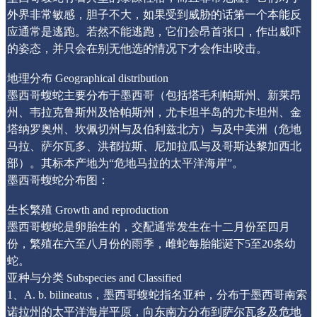
外界非常敏感，胆子不大，如果受到威胁的话第一个本能反
应通常是逃跑。若然不能逃跑，它们会昂首张口，作出威吓
的姿态，并只会在别无他选的情况下才会作出咬击。
地理分布 Geographical distribution
墨西哥蝮蛇主要分布于墨西哥（包括塔毛利帕斯州、新莱昂
州、韦拉克鲁斯州及恰帕斯州，尤卡坦半岛的尤卡坦州、金
塔纳罗奥州、坎佩切州与及伯利兹北方）与及中美洲（危地
马拉、萨尔瓦多、洪都拉斯、尼加拉瓜与及哥斯达黎加西北
部）。其标本产地为“危地马拉的太平洋海岸”。
墨西哥蝮蛇分布图：
生长繁殖 Growth and reproduction
墨西哥蝮蛇是卵胎生的，交配通常发生在十二月份至四月
份，繁殖在六至八月份的雨季，雌蛇每胎能诞下5至20条幼
蛇。
亚种与分类 Subspecies and Classified
1、A. b. bilineatus，墨西哥蝮蛇指名亚种，分布于墨西哥南索
诺拉州的太平洋海岸平原，向东南方分布到萨尔瓦多及危地