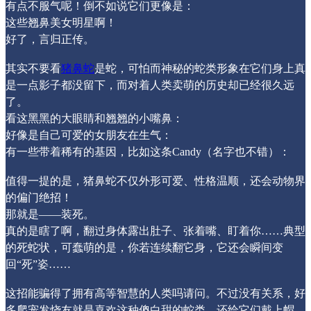
有点不服气呢！倒不如说它们更像是：
这些翘鼻美女明星啊！
好了，言归正传。
其实不要看
猪鼻蛇
是蛇，可怕而神秘的蛇类形象在它们身上真
是一点影子都没留下，而对着人类卖萌的历史却已经很久远
了。
看这黑黑的大眼睛和翘翘的小嘴鼻：
好像是自己可爱的女朋友在生气
：
有一些带着稀有的基因，比如这条Candy（名字也不错）：
值得一提的是，猪鼻蛇不仅外形可爱、性格温顺，还会动物界
的偏门绝招！
那就是——装死。
真的是瞎了啊，翻过身体露出肚子、张着嘴、盯着你……典型
的死蛇状，可蠢萌的是，你若连续翻它身，它还会瞬间变
回“死”姿……
这招能骗得了拥有高等智慧的人类吗请问。不过没有关系，好
多爬宠发烧友就是喜欢这种傻白甜的蛇类，还给它们戴上帽