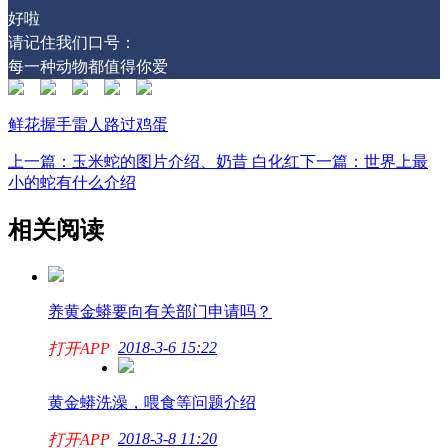
好啦
请记住我们口号：
每一种动物都值得你爱
鲜花
握手
雷人
路过
鸡蛋
上一篇：玉米蛇的图片介绍、奶昔 白化红
下一篇：世界上最
小的蛇有什么介绍
相关阅读
养黄金蟒要向有关部门申请吗？
2018-3-6 15:22
打开APP
黄金蟒洗澡，喂食等问题介绍
2018-3-8 11:20
打开APP