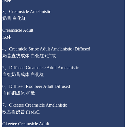
3、Creamsicle Amelanistic
奶昔 白化红
Creamsicle Adult
成体
4、Creamicle Stripe Adult Amelanistic+Diffused
奶昔直线成体 白化红+扩散
5、Diffused Creamsicle Adult Amelanistic
血红奶昔成体 白化红
6、Diffused Rootbeer Adult Diffused
血红铜成体 扩散
7、Okeetee Creamsicle Amelanistic
欧基提奶昔 白化红
Okeetee Creamsicle Adult