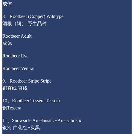
成体
8、Rootbeer (Copper) Wildtype
酒根（铜） 野生品种
Rootbeer Adult
成体
Rootbeer Eye
Rootbeer Ventral
9、Rootbeer Stripe Stripe
铜直线 直线
10、Rootbeer Tessera Tessera
铜Tessera
11、Snowsicle Amelansitic+Anerythristic
银河 白化红+炭黑