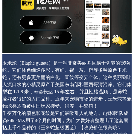
玉米蛇（Elaphe guttata）是一种非常美丽并且易于驯养的宠物
蛇。它们体色绚烂多彩，有红、褐、灰、橙等多种原色玉米
蛇，还有更多更美丽的白化、直纹等变异个体。这种美丽到让
人流口水的小精灵原产于美国东南部和墨西哥湾沿岸。它们体
型在 1-1.8 米，寿命长达 15 年左右，并且性格温顺，是养蛇
爱好者很好的入门品种。近年来宠物市场的进步，玉米蛇等宠
物蛇类逐渐被中国玩家接受、饲养、并繁殖！
千变万化的颜色和花纹是它们最吸引人的地方。rlyl和团队成
员killuaMX用了4个月的时间，为广大爱好者整理出了这套囊
括上千个品种的《玉米蛇超级图鉴》【收藏价值很高哦 \