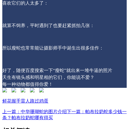
喜欢它们的人太多了：
就算不饲养，平时遇到了也要赶紧抓拍几张：
所以瘦蛇也常常能让摄影师手中诞生出很多佳作：
好了，随便百度搜索一下“瘦蛇”就出来一堆牛逼的照片
天生有镜头感和明星相的它们，你能说不爱？
每一种动物都值得你爱！
鲜花
握手
雷人
路过
鸡蛋
上一篇：中华珊瑚蛇的图片介绍
下一篇：帕布拉奶蛇多少钱一
条？帕布拉奶蛇哪有得买