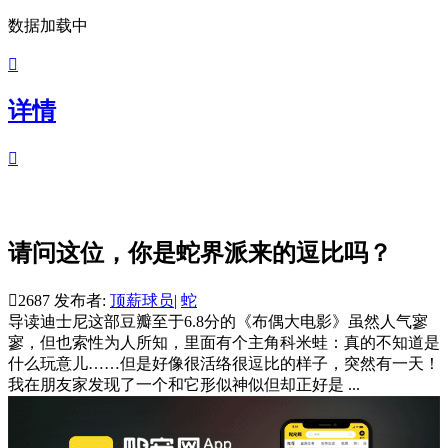
数据加载中

详情

请问这位，你是蛇界派来的逗比吗？

2687
发布者:
顶薪球员
|
蛇
导读
迪士尼这部豆瓣至于6.8分的《布偶大电影》虽然人气寥
寥，但也索性为人所知，里面有个主角科米蛙：真的不知道是
什么玩意儿……但是好像很活络很逗比的样子，突然有一天！
我在朋友家发现了一个和它形似神似但却正好是 ...